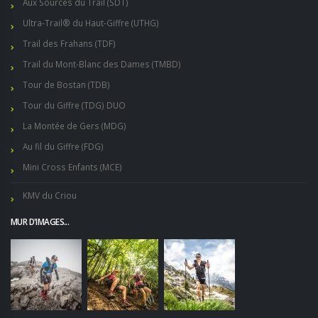
Aux Sources du Trail (SDT)
Ultra-Trail® du Haut-Giffre (UTHG)
Trail des Frahans (TDF)
Trail du Mont-Blanc des Dames (TMBD)
Tour de Bostan (TDB)
Tour du Giffre (TDG) DUO
La Montée de Gers (MDG)
Au fil du Giffre (FDG)
Mini Cross Enfants (MCE)
KMV du Criou
MUR D'IMAGES...