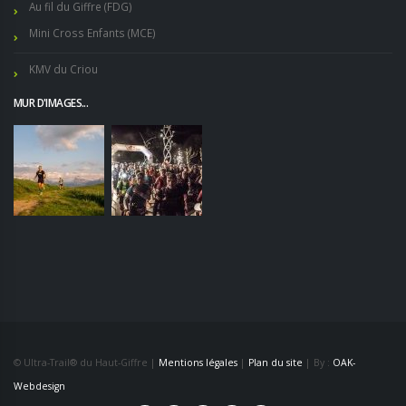
Au fil du Giffre (FDG)
Mini Cross Enfants (MCE)
KMV du Criou
MUR D'IMAGES...
© Ultra-Trail® du Haut-Giffre |
Mentions légales
|
Plan du site
| By :
OAK-
Webdesign