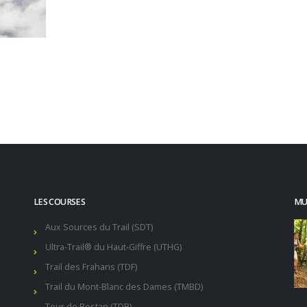
LES COURSES
MUR
Aux Sources du Trail (SDT)
Ultra-Trail® du Haut-Giffre (UTHG)
Trail des Frahans (TDF)
Trail du Mont-Blanc des Dames (TMBD)
Tour de Bostan (TDB)