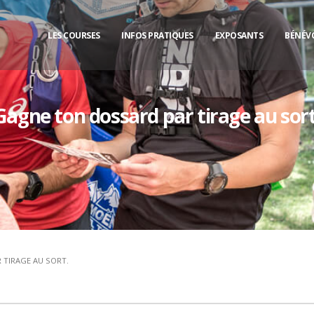
LES COURSES
INFOS PRATIQUES
EXPOSANTS
BÉNÉV
Gagne ton dossard par tirage au sort
TIRAGE AU SORT.