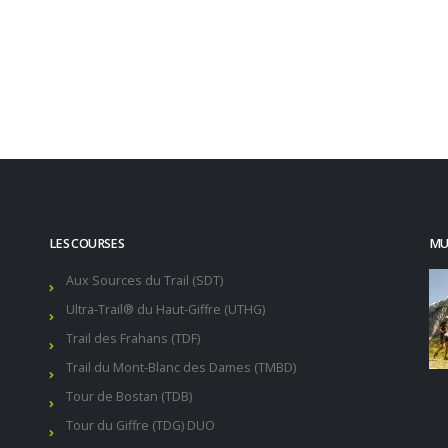
LES COURSES
MUR
Aux Sources du Trail (SDT)
Ultra-Trail® du Haut-Giffre (UTHG)
Trail des Frahans (TDF)
Trail du Mont-Blanc des Dames (TMBD)
Tour de Bostan (TDB)
Tour du Giffre (TDG) DUO