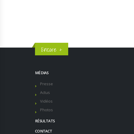
Voir en ligne :
‼️ GAGNE TON DOSSARD ‼️
Encore +
MÉDIAS
Presse
Actus
Vidéos
Photos
RÉSULTATS
CONTACT