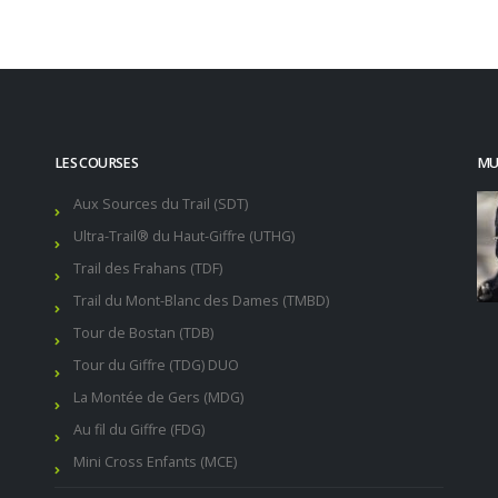
LES COURSES
MUR
Aux Sources du Trail (SDT)
Ultra-Trail® du Haut-Giffre (UTHG)
Trail des Frahans (TDF)
Trail du Mont-Blanc des Dames (TMBD)
Tour de Bostan (TDB)
Tour du Giffre (TDG) DUO
La Montée de Gers (MDG)
Au fil du Giffre (FDG)
Mini Cross Enfants (MCE)