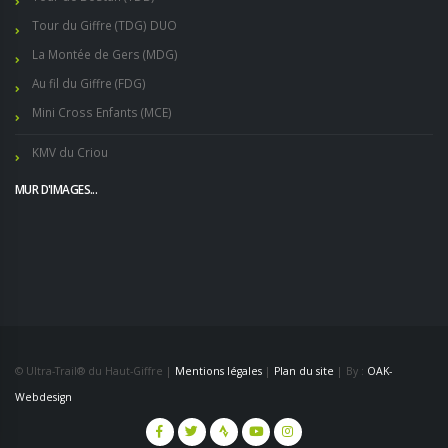
Tour du Giffre (TDG) DUO
La Montée de Gers (MDG)
Au fil du Giffre (FDG)
Mini Cross Enfants (MCE)
KMV du Criou
MUR D'IMAGES...
© Ultra-Trail® du Haut-Giffre |
Mentions légales
|
Plan du site
| By :
OAK-
Webdesign